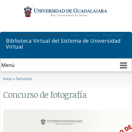
Pasar al
contenido
principal
Miércoles 5 de Agosto de 2026 |
Inicio
|
Contacto
|
Iniciar Sesión
|
Biblioteca Virtual del Sistema de Universidad
Virtual
Se encuentra usted aquí
Inicio
»
Servicios
Concurso de fotografía